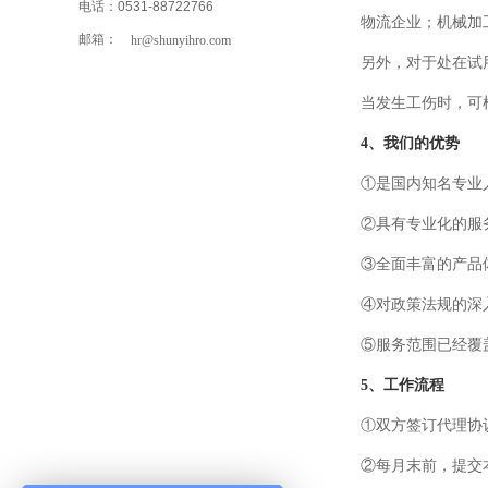
电话：0531-88722766
物流企业；
机械加
邮箱：
hr@shunyihro.com
另外，对于处在试
当发生工伤时，可
4、我们的优势
①是国内知名专业
②具有专业化的服
③全面丰富的产品
④对政策法规的深
⑤服务范围已经覆
5、工作流程
①双方签订代理协
②每月末前，提交