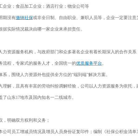
工企业；
食品加工企业；
酒店行业；
物业公司等
用期没有
缴纳社保
或非全日制、自由职业、兼职人员等，企业一定要注意
根据实际情况裁决由哪一家企业来承担责任。
人力资源服务机构，与政府部门和众多著名企业有着长期深入的合作关系
务流程，专家式的服务人才，全国统一的
优质服务平台
。
体系，围绕人力资源外包提供全方位的“端到端”解决方案。
入理解，且具有丰富的劳动纠纷调解经验，公司以人力资源服务为依托，
盖了山东17地市及国内知名一二线城市。
议，明确双方权利和义务；
本公司员工增减员情况及增员人员身份证复印件；编制《社保公积金清单