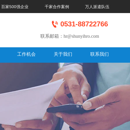
百家500强企业
千家合作案例
万人派遣队伍

0531-88722766
联系邮箱：hr@shunyihro.com
工作机会
关于我们
联系我们