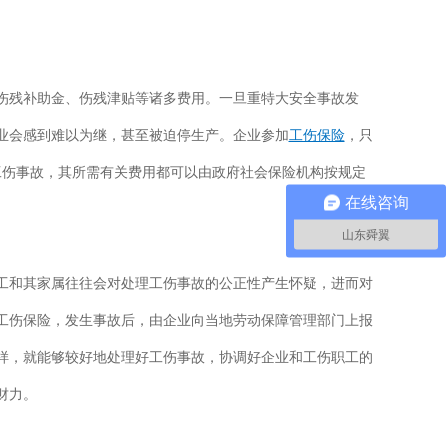
伤残补助金、伤残津贴等诸多费用。一旦重特大安全事故发
业会感到难以为继，甚至被迫停生产。企业参加
工伤保险
，只
工伤事故，其所需有关费用都可以由政府社会保险机构按规定
在线咨询
山东舜翼
工和其家属往往会对处理工伤事故的公正性产生怀疑，进而对
工伤保险，发生事故后，由企业向当地劳动保障管理部门上报
样，就能够较好地处理好工伤事故，协调好企业和工伤职工的
财力。