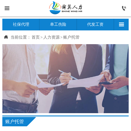



首页

社保代理
单工伤险
代发工资

当前位置：
首页
>
人力资源
>
账户托管

人力资源

专业外包

关于我们

工商财税

服务平台

媒体中心
账户托管

工作机会