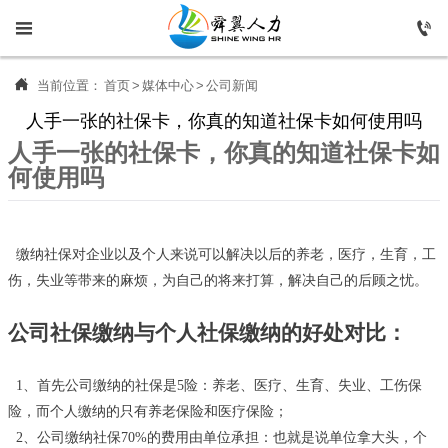



首页

当前位置：
首页
>
媒体中心
>
公司新闻
人手一张的社保卡，你真的知道社保卡如何使用吗

人力资源
人手一张的社保卡，你真的知道社保卡如
何使用吗

专业外包

关于我们
缴纳社保对企业以及个人来说可以解决以后的养老，医疗，生育，工

工商财税
伤，失业等带来的麻烦，为自己的将来打算，解决自己的后顾之忧。
公司社保缴纳与个人社保缴纳的好处对比：

服务平台

媒体中心
1、首先公司缴纳的社保是5险：养老、医疗、生育、失业、工伤保
险，而个人缴纳的只有养老保险和医疗保险；

工作机会
2、公司缴纳社保70%的费用由单位承担：也就是说单位拿大头，个