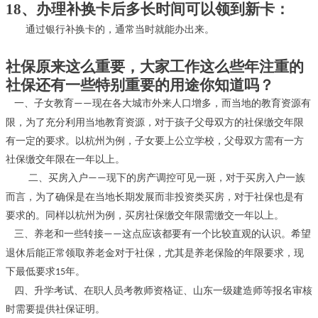
18、办理补换卡后多长时间可以领到新卡：
通过银行补换卡的，通常当时就能办出来。
社保原来这么重要，大家工作这么些年注重的
社保还有一些特别重要的用途你知道吗？
一、子女教育
现在各大城市外来人口增多，而当地的教育资源有
——
限，为了充分利用当地教育资源，对于孩子父母双方的社保缴交年限
有一定的要求。以杭州为例，子女要上公立学校，父母双方需有一方
社保缴交年限在一年以上。
二、买房入户
现下的房产调控可见一斑，对于买房入户一族
——
而言，为了确保是在当地长期发展而非投资类买房，对于社保也是有
要求的。同样以杭州为例，买房社保缴交年限需缴交一年以上。
三、养老和一些转接
这点应该都要有一个比较直观的认识。希望
——
退休后能正常领取养老金对于社保，尤其是养老保险的年限要求，现
下最低要求
年。
15
四、升学考试、在职人员考教师资格证、
山东一级建造师等报名审核
时需要提供社保证明。